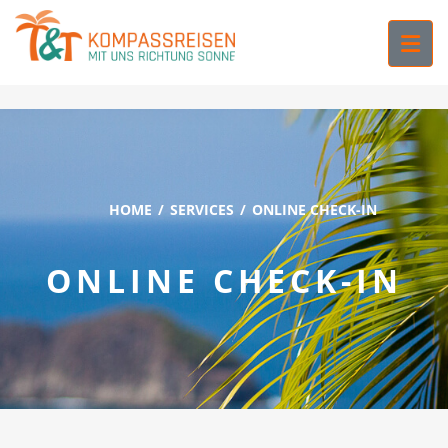
">
HOME
SERVICES
ONLINE CHECK-IN
ONLINE CHECK-IN