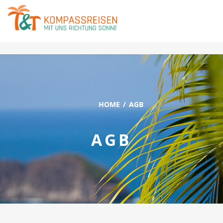
">
HOME
AGB
AGB